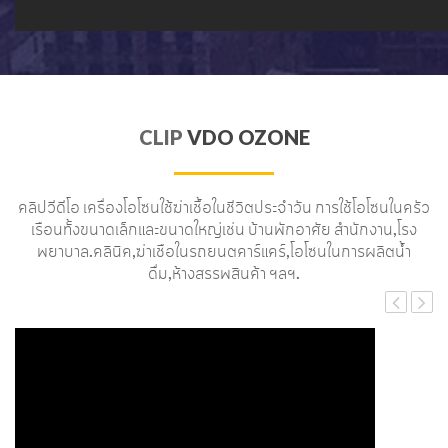
CLIP
VDO OZONE
คลิปวีดีโอ เครื่องโอโซนใช้ฆ่าเชื้อในชีวิตประจำวัน การใช้โอโซนในครัว
เรือนทั้งขนาดเล็กและขนาดใหญ่เช่น บ้านพักอาศัย สำนักงาน,โรง
พยาบาล.คลินิค,ฆ่าเชือในรถยนตคาร์แคร์,โอโซนในการผลิตน้ำ
ดื่ม,ห้างสรรพสินค้า ฯลฯ.