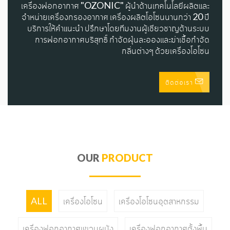
เครื่องฟอกอากาศ "OZONIC" ผู้นำด้านเทคโนโลยีผลิตและ
จำหน่ายเครื่องกรองอากาศ เครื่องผลิตโอโซนนานกว่า 20 ปี
บริการให้คำแนะนำ ปรึกษาโดยทีมงานผู้เชียวชาญด้านระบบ
การฟอกอากาศบริสุทธิ์ กำจัดฝุ่นละอองและฆ่าเชื้อกำจัด
กลิ่นต่างๆ ด้วยเครื่องโอโซน
ติดต่อเรา
OUR
PRODUCT
ALL
เครื่องโอโซน
เครื่องโอโซนอุตสาหกรรม
เครื่องฟอกอากาศแขวนผนัง
เครื่องฟอกอากาศตั้งพื้น