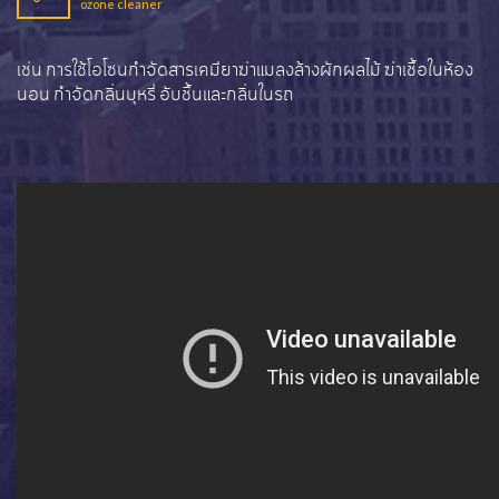
ozone cleaner
เช่น การใช้โอโซนกำจัดสารเคมียาฆ่าแมลงล้างผักผลไม้ ฆ่าเชื้อในห้อง
นอน กำจัดกลิ่นบุหรี่ อับชื้นและกลิ่นในรถ