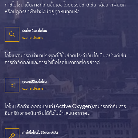
ก็าซโอโซน เป็นก็าซที่เกิดขึ้นเอง โดยธรรมชาติเช่น หลังจากฝนตก
หรือปฏิกริยาฟ้าฝ่าซึ่งมีอยู่ทุกหนทุกแห่ง
ประโยชน์ของโอโซน
ozone cleaner
โอโซนสามารถ นำมาประยุกต์ใช้ในชีวิตประจำวัน ได้เป็นอย่างดีเช่น
การกำจัดกลิ่นและการฆ่าเชื้อโรคในอากาศได้อย่างดี
คุณสมบัติองโอโซน
ozone cleaner
โอโซน คือก๊าซออกซิเจนที่ (Active Oxygen)สามารถทำกับสาร
อินทรีย์ สารอนินทรีย์ได้ทั้งในน้ำและในอากาศ ..
การใช้โอโซนในชีวิตประจำวัน