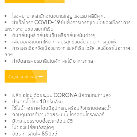
โรงพยาบาล สำนักงานขนาดใหญ่ โรงแรม คลีนิค ฯ.
ฆ่าเชื้อไวรัส COVID-19 ยับยั้งการเจริญเติบโตของเชื่อรา การ
แพร่กระจายของแบคทีเรีย
ดับกลิ่นบุหรี่ กลิ่นอับชื้น หรือกลิ่นเหม็นต่างๆ
เพิ่มออกซิเจนทำให้อากาศบริสุทธิ์สดชื่น ลดอาการภูมิแพ้
การแพร่เชื่อหวัดเนื่องมาจาก แบคทีเรีย ไวรัส และเชื่อราในอากาศ
ฯลฯ
กำจัดสารฟอร์มาลีนในผัก ผลไม้ อาหารทะเล
ข้อมูลของเครื่อง
ผลิตโอโซน ด้วยระบบ CORONA มีความทนทานสูง
ปริมาณโอโซน 10 กรัม/ชม.
ใช้ในน้ำ-อากาศ โดยมีอุปกรณ์พร้อมหัวทรายต่อลงน้ำ
ควบคุมการทำงานด้วยระบบไมโครคอนโทรลเลอร์
มีไทมเมอร์ระบบตั้งเวลาอัตโนมัติ
ไม่ต้องเปลี่ยนวัสดุใดๆ
อัตราการกินไฟ 85 วัตต์