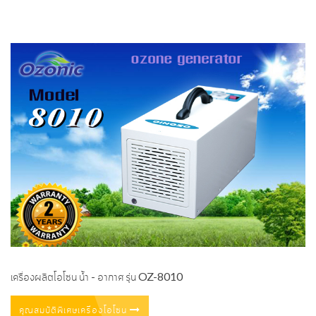
เครื่องผลิตโอโซน น้ำ - อากาศ รุ่น OZ-8010
คุณสมบัติพิเศษเครื่องโอโซน